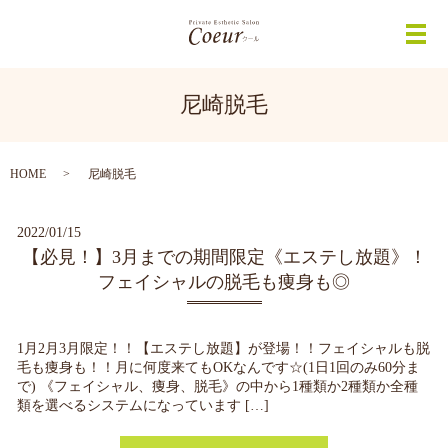
メ
尼崎脱毛
HOME
尼崎脱毛
2022/01/15
【必見！】3月までの期間限定《エステし放題》！
フェイシャルの脱毛も痩身も◎
1月2月3月限定！！【エステし放題】が登場！！フェイシャルも脱
毛も痩身も！！月に何度来てもOKなんです☆(1日1回のみ60分ま
で) 《フェイシャル、痩身、脱毛》の中から1種類か2種類か全種
類を選べるシステムになっています […]